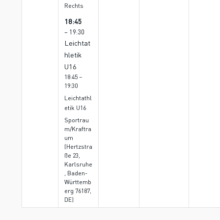
Rechts
18:45
– 19:30
Leichtat
hletik
U16
18:45 –
19:30
Leichtathl
etik U16
Sportrau
m/Kraftra
um
(Hertzstra
ße 23,
Karlsruhe
, Baden-
Württemb
erg 76187,
DE)